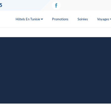
5
Hôtels En Tunisie
Promotions
Soirées
Voyages