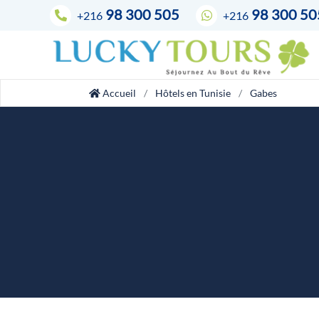
98 300 505
98 300 50
+216
+216
Accueil
Hôtels en Tunisie
Gabes