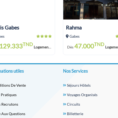
is Gabes
Rahma
bes
Gabes
TND
TND
129.333
47.000
Logement Petit Déjeuner
Dès
Logement Petit 
ations utiles
Nos Services
itions De Vente
Séjours Hôtels
 Pratiques
Voyages Organisés
 Recrutons
Circuits
e Aux Questions
Billetterie