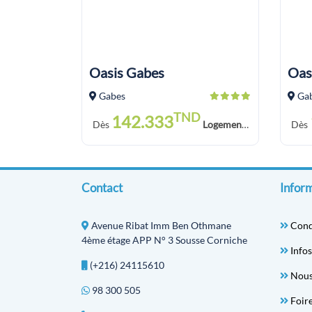
Oasis Gabes
Oas
Gabes
Ga
TND
142.333
Dès
Logement Petit Déjeuner
Dès
Contact
Inform
Avenue Ribat Imm Ben Othmane
Cond
4ème étage APP N° 3 Sousse Corniche
Infos
(+216) 24115610
Nous
98 300 505
Foir