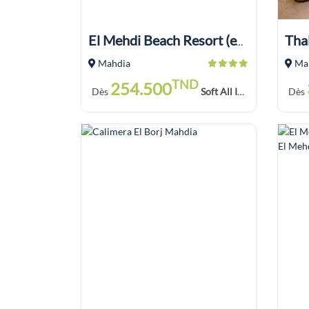
El Mehdi Beach Resort (ex Primasol)
Mahdia
Ma
TND
254.500
Dès
Soft All Inclusive
Dès