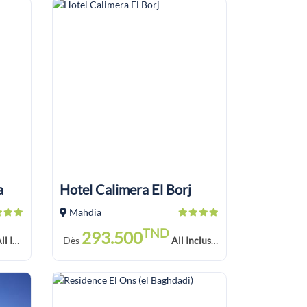
a
Hotel Calimera El Borj
Mahdia
TND
293.500
 Refundable)
Dès
All Inclusive