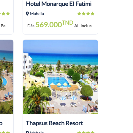
Hotel Monarque El Fatimi
Mahdia
TND
569.000
n Plus
Dès
All Inclusive Soft Drink
o
Thapsus Beach Resort
Mahdia