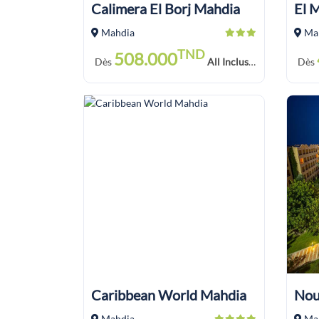
Calimera El Borj Mahdia
Mahdia
Ma
TND
508.000
Dès
All Inclusive Soft Drink
Dès
Caribbean World Mahdia
Mahdia
Ma