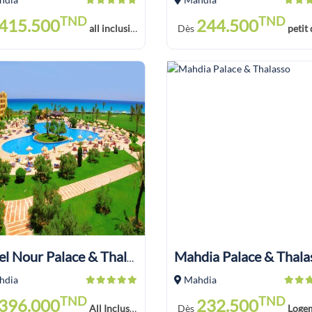
TND
TND
415.500
244.500
all inclusive
Dès
petit de
Mahdia Palace & Thala
Hotel Nour Palace & Thalasso
hdia
Mahdia
TND
TND
396.000
232.500
All Inclusive
Dès
Logement Petit