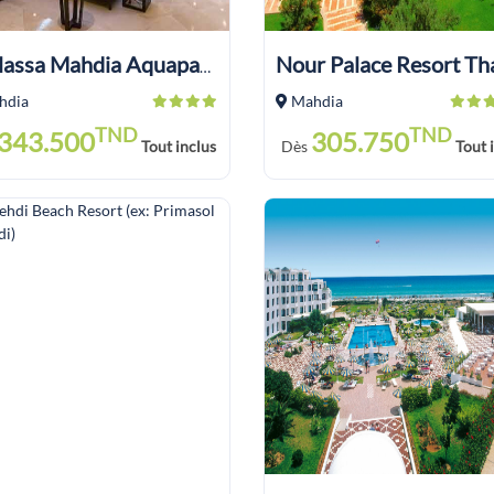
Thalassa Mahdia Aquapark
hdia
Mahdia
TND
TND
343.500
305.750
Tout inclus
Dès
Tout 