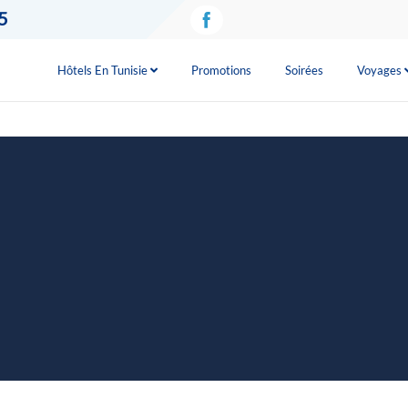
5
Hôtels En Tunisie
Promotions
Soirées
Voyages