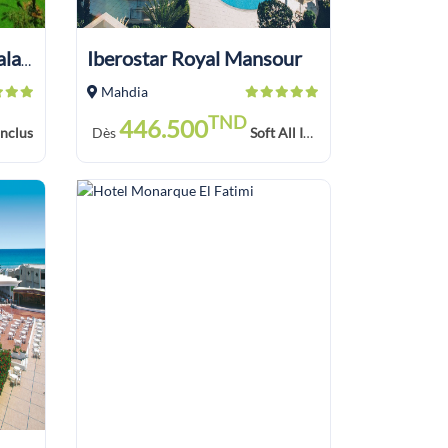
Iberostar Royal Mansour
Nour Palace Resort Thalasso & Golf
Mahdia
TND
446.500
inclus
Dès
Soft All Inclusive