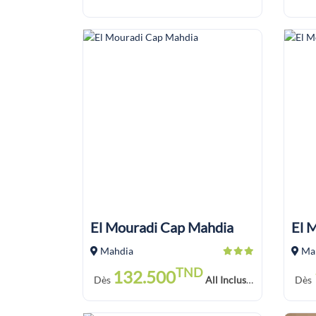
El Mouradi Cap Mahdia
El 
Mahdia
Ma
TND
132.500
Dès
All Inclusive Soft Drink
Dès