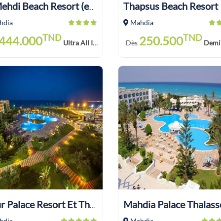
Thapsus Beach Resort
El Mehdi Beach Resort (ex: Primasol El Mehdi)
hdia
Mahdia
TND
TND
444.000
250.500
Ultra All Inclusive Soft Drink
Dès
Demi Pensio
Mahdia Palace Thalass
Nour Palace Resort Et Thalasso
hdia
Mahdia