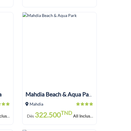
a
Mahdia Beach & Aqua Park
Mahdia
TND
322.500
Soft Drink
Dès
All Inclusive