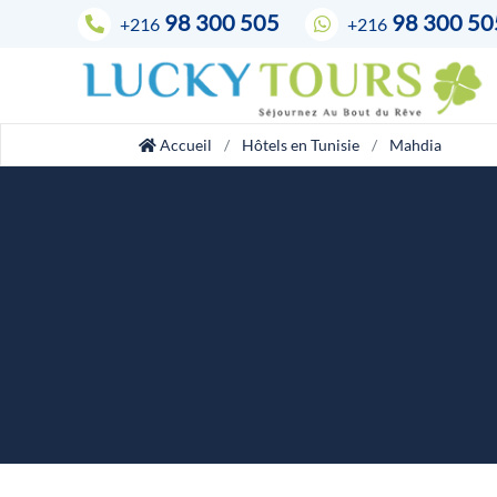
98 300 505
98 300 50
+216
+216
Accueil
Hôtels en Tunisie
Mahdia