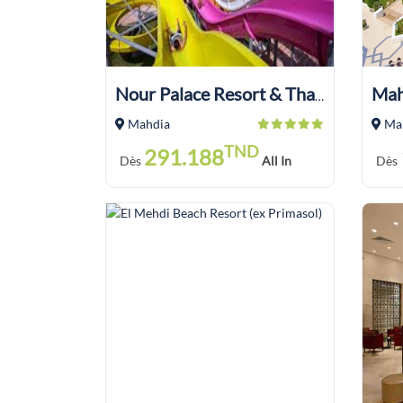
Mah
Nour Palace Resort & Thalasso
Mahdia
Ma
TND
291.188
Dès
All In
Dès