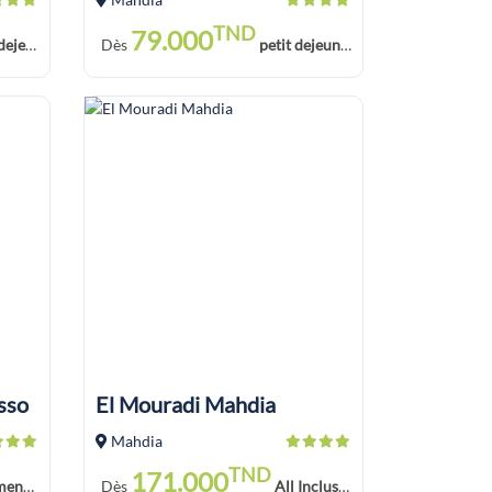
TND
79.000
jeuner
Dès
petit dejeuner
sso
El Mouradi Mahdia
Mahdia
TND
171.000
 Déjeuner
Dès
All Inclusive Soft Drink