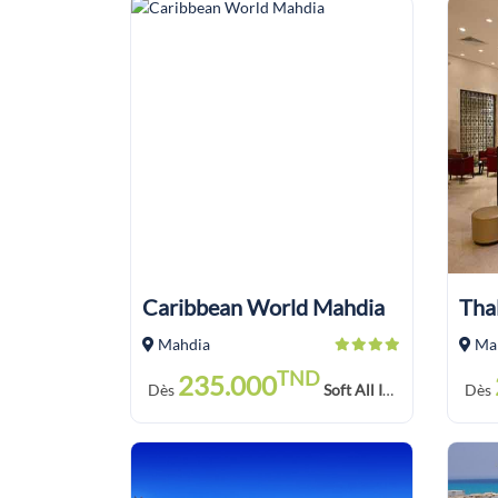
Caribbean World Mahdia
Mahdia
Ma
TND
235.000
Dès
Soft All Inclusive
Dès