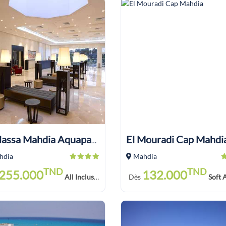
El Mouradi Cap Mahdi
Thalassa Mahdia Aquapark
hdia
Mahdia
TND
TND
255.000
132.000
All Inclusive (Not Refundable)
Dès
Soft All Inclusive (Not