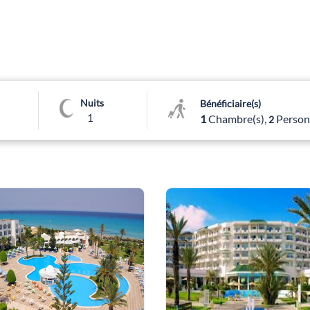
Nuits
Bénéficiaire(s)
1
1
Chambre(s),
Person
2