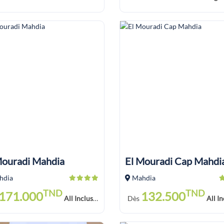
Mouradi Mahdia
El Mouradi Cap Mahdi
hdia
Mahdia
TND
TND
171.000
132.500
All Inclusive Soft Drink
Dès
All Inclusive 