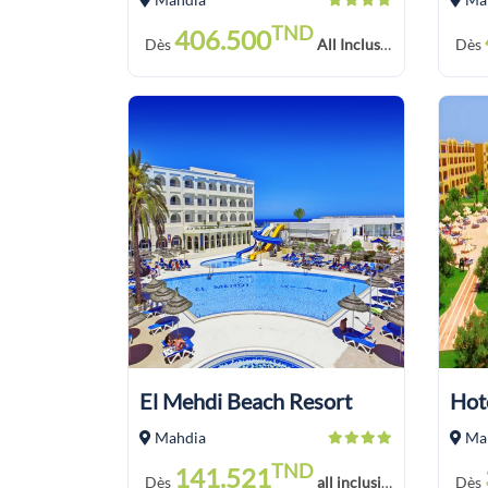
TND
406.500
Dès
All Inclusive Soft Drink
Dès
El Mehdi Beach Resort
Mahdia
Ma
TND
141.521
Dès
all inclusive soft
Dès