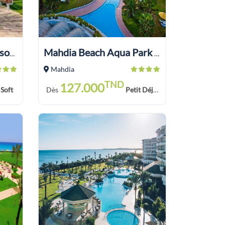
Iberostar Royal El Mansour
Mahdia Beach Aqua Park (ex Lti)
Mahdia
TND
127.000
 Soft
Dès
Petit Déjeuner