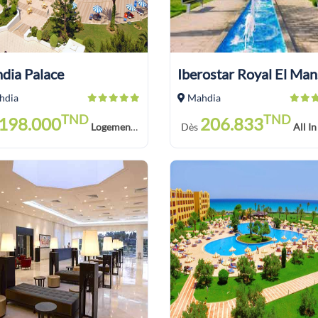
dia Palace
hdia
Mahdia
TND
TND
198.000
206.833
Logement Petit-Déjeuner (LPD)
Dès
All In