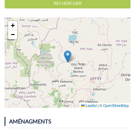
RECHERCHER
+
−
Leaflet
|
©
OpenStreetMap
AMÉNAGMENTS